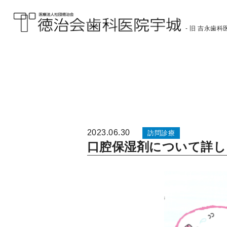
- 旧 吉永歯科医
医療法人社団徳治会
徳治会歯科医院宇城
[旧 吉永歯科医院]｜熊
本県宇城市
2023.06.30
訪問診療
口腔保湿剤について詳し