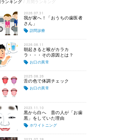
間ランキング
月間ランキング
2026.07.31
我が家へ！「おうちの歯医者
さん」
訪問診療
2026.06.11
朝起きると喉がカラカ
ラ・・・その原因とは？
お口の異常
2025.08.26
舌の色で体調チェック
お口の異常
2023.11.10
黒から白へ 昔の人が「お歯
黒」をしていた理由
ホワイトニング
2023.07.28