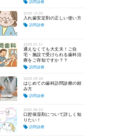
訪問診療
2025.10.03
入れ歯安定剤の正しい使い方
訪問診療
2025.07.31
通えなくても大丈夫！ご自
宅・施設で受けられる歯科治
療をご存知ですか？？
訪問診療
2025.05.08
はじめての歯科訪問診療の頼
み方
訪問診療
2023.06.30
口腔保湿剤について詳しく知
りたい！
訪問診療