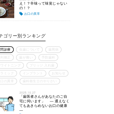
え！？辛味って味覚じゃない
の！？
お口の異常
テゴリー別ランキング
訪問診療
虫歯について
歯周病
歯列矯正
歯が痛い
予防歯科
ホワイトニング
ブリッジ 入れ歯
セラミック
インプラント
お知らせ
お口の異常
歯科衛生士のやりがい
2025.10.27
「歯医者さんがあなたのご自
宅に伺います」 ― 通えなく
てもあきらめないお口の健康
―