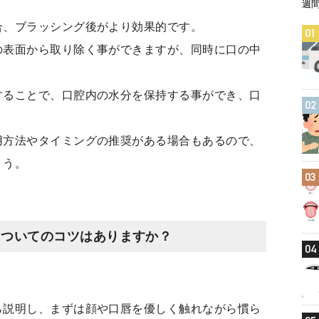
週
合、ブラッシング後がより効果的です。
01
の表面から取り除く事ができますが、同時に口の中
。
することで、口腔内の水分を保持する事ができ、口
02
。
用方法やタイミングの推奨がある場合もあるので、
ょう。
03
についてのコツはありますか？
04
ら説明し、まずは顔や口唇を優しく触れながら慣ら