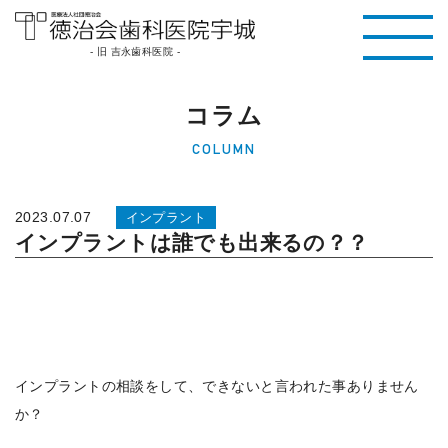
医療法人社団徳治
- 旧 吉永歯科医院 -
会 徳治会歯科医院
コラム
宇城 [旧 吉永歯科
COLUMN
医院]｜熊本県宇城
市
2023.07.07
インプラント
インプラントは誰でも出来るの？？
インプラントの相談をして、できないと言われた事ありません
か？