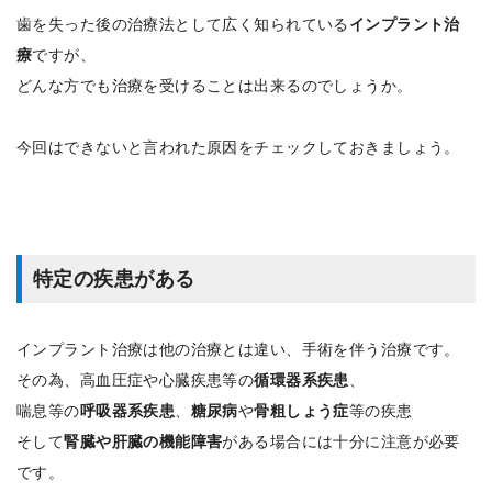
歯を失った後の治療法として広く知られている
インプラント治
療
ですが、
どんな方でも治療を受けることは出来るのでしょうか。
今回はできないと言われた原因をチェックしておきましょう。
特定の疾患がある
インプラント治療は他の治療とは違い、手術を伴う治療です。
その為、高血圧症や心臓疾患等の
循環器系疾患
、
喘息等の
呼吸器系疾患
、
糖尿病
や
骨粗しょう症
等の疾患
そして
腎臓や肝臓の機能障害
がある場合には十分に注意が必要
です。