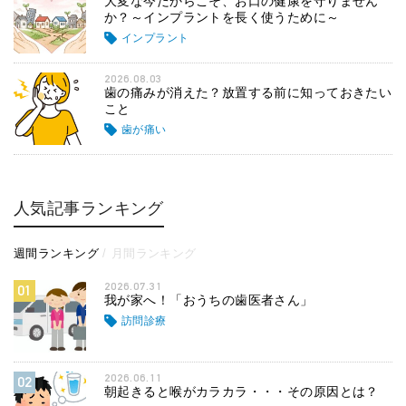
大変な今だからこそ、お口の健康を守りません
か？～インプラントを長く使うために～
インプラント
2026.08.03
歯の痛みが消えた？放置する前に知っておきたい
こと
歯が痛い
人気記事ランキング
週間ランキング
月間ランキング
2026.07.31
01
我が家へ！「おうちの歯医者さん」
訪問診療
2026.06.11
02
朝起きると喉がカラカラ・・・その原因とは？