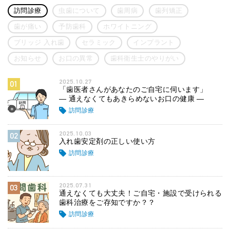
訪問診療
虫歯について
歯周病
歯列矯正
歯が痛い
予防歯科
ホワイトニング
ブリッジ 入れ歯
セラミック
インプラント
お知らせ
お口の異常
歯科衛生士のやりがい
2025.10.27
01
「歯医者さんがあなたのご自宅に伺います」
― 通えなくてもあきらめないお口の健康 ―
訪問診療
2025.10.03
02
入れ歯安定剤の正しい使い方
訪問診療
2025.07.31
03
通えなくても大丈夫！ご自宅・施設で受けられる
歯科治療をご存知ですか？？
訪問診療