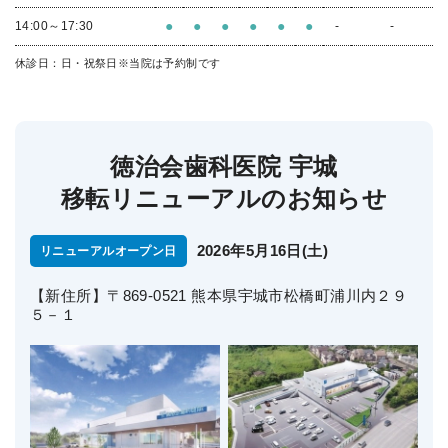
●
●
●
●
●
●
14:00～17:30
-
-
休診日：日・祝祭日
※当院は予約制です
徳治会歯科医院 宇城
移転リニューアルのお知らせ
2026年5月16日(土)
リニューアルオープン日
【新住所】〒869-0521 熊本県宇城市松橋町浦川内２９
５－１