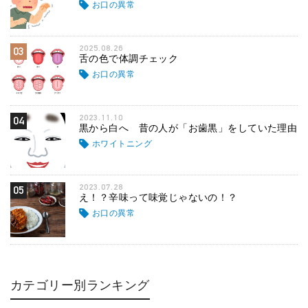
お口の異常
2025.08.26
03
舌の色で体調チェック
お口の異常
2023.11.10
04
黒から白へ 昔の人が「お歯黒」をしていた理由
ホワイトニング
2023.07.28
05
え！？辛味って味覚じゃないの！？
お口の異常
カテゴリー別ランキング