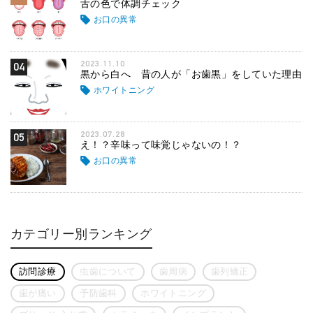
舌の色で体調チェック
お口の異常
2023.11.10
04
黒から白へ 昔の人が「お歯黒」をしていた理由
ホワイトニング
2023.07.28
05
え！？辛味って味覚じゃないの！？
お口の異常
カテゴリー別ランキング
訪問診療
虫歯について
歯周病
歯列矯正
歯が痛い
予防歯科
ホワイトニング