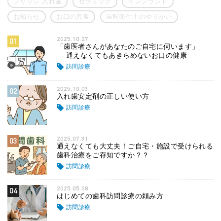
ブリッジ 入れ歯
セラミック
インプラント
お知らせ
お口の異常
歯科衛生士のやりがい
2025.10.27
01
「歯医者さんがあなたのご自宅に伺います」
― 通えなくてもあきらめないお口の健康 ―
訪問診療
2025.10.03
02
入れ歯安定剤の正しい使い方
訪問診療
2025.07.31
03
通えなくても大丈夫！ご自宅・施設で受けられる
歯科治療をご存知ですか？？
訪問診療
2025.05.08
04
はじめての歯科訪問診療の頼み方
訪問診療