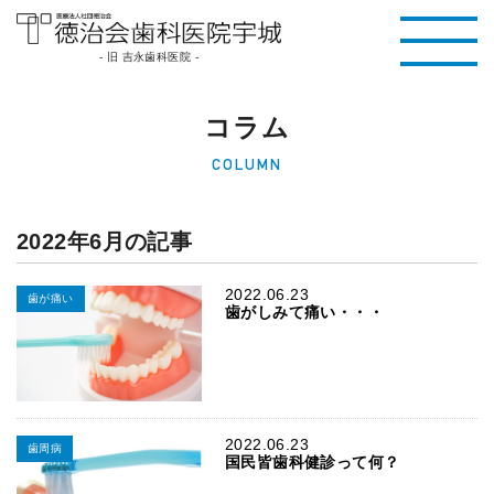
医療法人社団徳治
- 旧 吉永歯科医院 -
会 徳治会歯科医院
コラム
宇城 [旧 吉永歯科
COLUMN
医院]｜熊本県宇城
市
2022年6月の記事
2022.06.23
歯が痛い
歯がしみて痛い・・・
2022.06.23
歯周病
国民皆歯科健診って何？