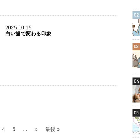
02
2025.10.15
白い歯で変わる印象
03
04
05
4
5
...
»
最後 »