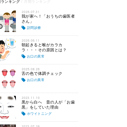
間ランキング
月間ランキング
2026.07.31
我が家へ！「おうちの歯医者
さん」
訪問診療
2026.06.11
朝起きると喉がカラカ
ラ・・・その原因とは？
お口の異常
2025.08.26
舌の色で体調チェック
お口の異常
2023.11.10
黒から白へ 昔の人が「お歯
黒」をしていた理由
ホワイトニング
2023.07.28