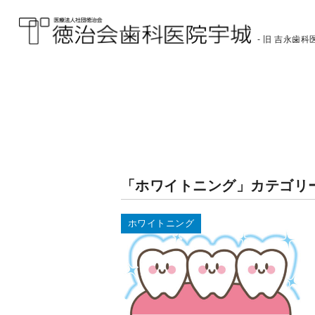
- 旧 吉永歯科医
医療法人社団徳治会
徳治会歯科医院宇城
[旧 吉永歯科医院]｜熊
本県宇城市
「ホワイトニング」カテゴリ
ホワイトニング