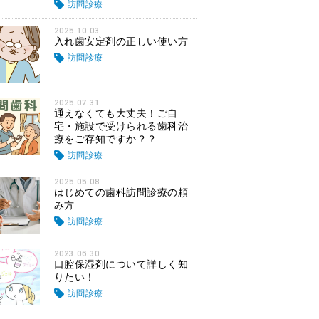
訪問診療
2025.10.03
入れ歯安定剤の正しい使い方
訪問診療
2025.07.31
通えなくても大丈夫！ご自
宅・施設で受けられる歯科治
療をご存知ですか？？
訪問診療
2025.05.08
はじめての歯科訪問診療の頼
み方
訪問診療
2023.06.30
口腔保湿剤について詳しく知
りたい！
訪問診療