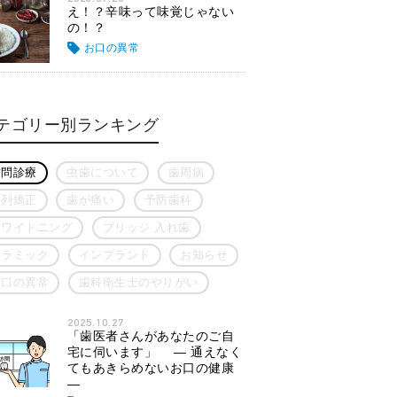
え！？辛味って味覚じゃない
の！？
お口の異常
テゴリー別ランキング
訪問診療
虫歯について
歯周病
歯列矯正
歯が痛い
予防歯科
ホワイトニング
ブリッジ 入れ歯
セラミック
インプラント
お知らせ
お口の異常
歯科衛生士のやりがい
2025.10.27
「歯医者さんがあなたのご自
宅に伺います」 ― 通えなく
てもあきらめないお口の健康
―