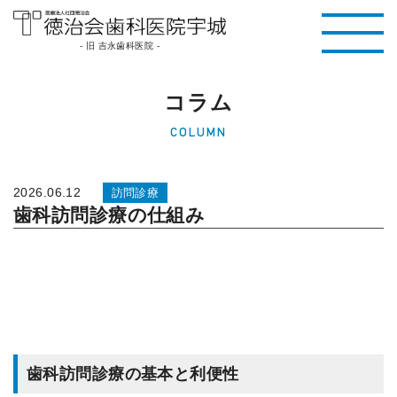
医療法人社団徳治
- 旧 吉永歯科医院 -
会 徳治会歯科医院
コラム
宇城 [旧 吉永歯科
COLUMN
医院]｜熊本県宇城
市
2026.06.12
訪問診療
歯科訪問診療の仕組み
歯科訪問診療の基本と利便性