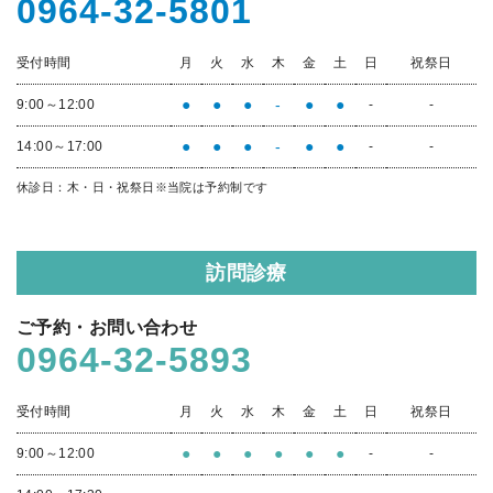
0964-32-5801
受付時間
月
火
水
木
金
土
日
祝祭日
●
●
●
-
●
●
9:00～12:00
-
-
●
●
●
-
●
●
14:00～17:00
-
-
休診日：木・日・祝祭日
※当院は予約制です
訪問診療
ご予約・お問い合わせ
0964-32-5893
受付時間
月
火
水
木
金
土
日
祝祭日
●
●
●
●
●
●
9:00～12:00
-
-