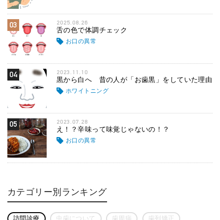
2025.08.26
03
舌の色で体調チェック
お口の異常
2023.11.10
04
黒から白へ 昔の人が「お歯黒」をしていた理由
ホワイトニング
2023.07.28
05
え！？辛味って味覚じゃないの！？
お口の異常
カテゴリー別ランキング
訪問診療
虫歯について
歯周病
歯列矯正