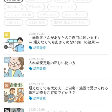
歯が痛い
予防歯科
ホワイトニング
ブリッジ 入れ歯
セラミック
インプラント
お知らせ
お口の異常
歯科衛生士のやりがい
2025.10.27
01
「歯医者さんがあなたのご自宅に伺います」
― 通えなくてもあきらめないお口の健康 ―
訪問診療
2025.10.03
02
入れ歯安定剤の正しい使い方
訪問診療
2025.07.31
03
通えなくても大丈夫！ご自宅・施設で受けられる
歯科治療をご存知ですか？？
訪問診療
2025.05.08
04