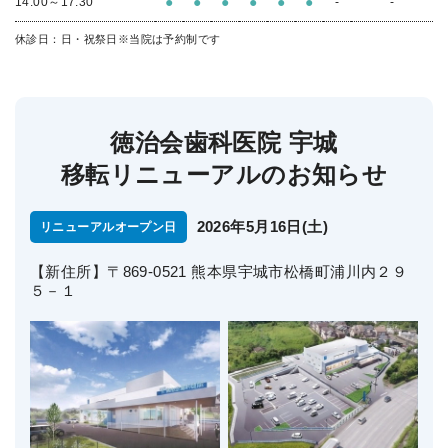
●
●
●
●
●
●
14:00～17:30
-
-
休診日：日・祝祭日
※当院は予約制です
徳治会歯科医院 宇城
移転リニューアルのお知らせ
2026年5月16日(土)
リニューアルオープン日
【新住所】〒869-0521 熊本県宇城市松橋町浦川内２９
５－１