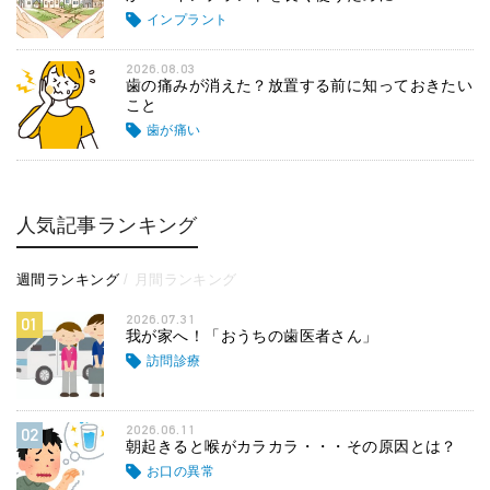
インプラント
2026.08.03
歯の痛みが消えた？放置する前に知っておきたい
こと
歯が痛い
人気記事ランキング
週間ランキング
月間ランキング
2026.07.31
01
我が家へ！「おうちの歯医者さん」
訪問診療
2026.06.11
02
朝起きると喉がカラカラ・・・その原因とは？
お口の異常