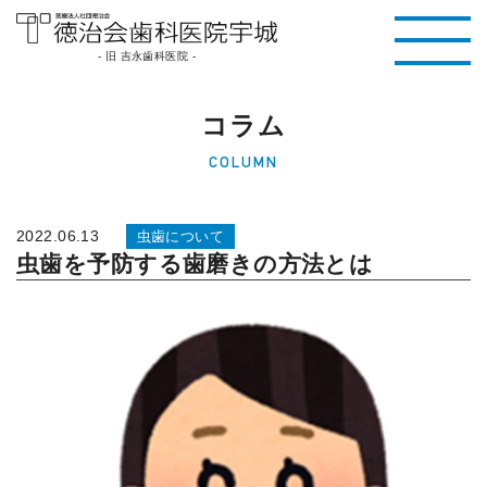
医療法人社団徳治
- 旧 吉永歯科医院 -
会 徳治会歯科医院
コラム
宇城 [旧 吉永歯科
COLUMN
医院]｜熊本県宇城
市
2022.06.13
虫歯について
虫歯を予防する歯磨きの方法とは