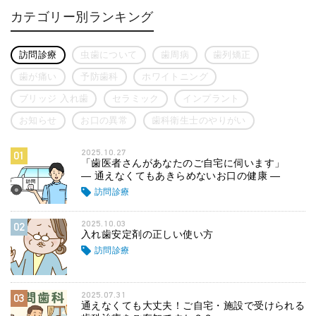
カテゴリー別ランキング
訪問診療
虫歯について
歯周病
歯列矯正
歯が痛い
予防歯科
ホワイトニング
ブリッジ 入れ歯
セラミック
インプラント
お知らせ
お口の異常
歯科衛生士のやりがい
2025.10.27
01
「歯医者さんがあなたのご自宅に伺います」
― 通えなくてもあきらめないお口の健康 ―
訪問診療
2025.10.03
02
入れ歯安定剤の正しい使い方
訪問診療
2025.07.31
03
通えなくても大丈夫！ご自宅・施設で受けられる