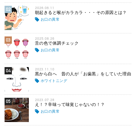
2026.06.11
02
朝起きると喉がカラカラ・・・その原因とは？
お口の異常
2025.08.26
03
舌の色で体調チェック
お口の異常
2023.11.10
04
黒から白へ 昔の人が「お歯黒」をしていた理由
ホワイトニング
2023.07.28
05
え！？辛味って味覚じゃないの！？
お口の異常