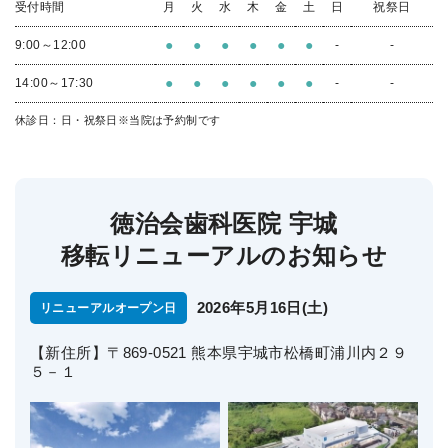
受付時間
月
火
水
木
金
土
日
祝祭日
●
●
●
●
●
●
9:00～12:00
-
-
●
●
●
●
●
●
14:00～17:30
-
-
休診日：日・祝祭日
※当院は予約制です
徳治会歯科医院 宇城
移転リニューアルのお知らせ
2026年5月16日(土)
リニューアルオープン日
【新住所】〒869-0521 熊本県宇城市松橋町浦川内２９
５－１