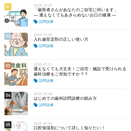
2025.10.27
01
「歯医者さんがあなたのご自宅に伺います」
― 通えなくてもあきらめないお口の健康 ―
訪問診療
2025.10.03
02
入れ歯安定剤の正しい使い方
訪問診療
2025.07.31
03
通えなくても大丈夫！ご自宅・施設で受けられる
歯科治療をご存知ですか？？
訪問診療
2025.05.08
04
はじめての歯科訪問診療の頼み方
訪問診療
2023.06.30
05
口腔保湿剤について詳しく知りたい！