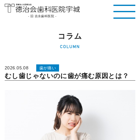
医療法人社団徳治
- 旧 吉永歯科医院 -
会 徳治会歯科医院
コラム
宇城 [旧 吉永歯科
COLUMN
医院]｜熊本県宇城
市
2026.05.08
歯が痛い
むし歯じゃないのに歯が痛む原因とは？