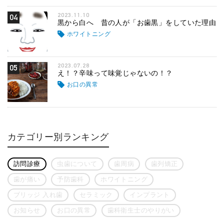
2023.11.10
04
黒から白へ 昔の人が「お歯黒」をしていた理由
ホワイトニング
2023.07.28
05
え！？辛味って味覚じゃないの！？
お口の異常
カテゴリー別ランキング
訪問診療
虫歯について
歯周病
歯列矯正
歯が痛い
予防歯科
ホワイトニング
ブリッジ 入れ歯
セラミック
インプラント
お知らせ
お口の異常
歯科衛生士のやりがい