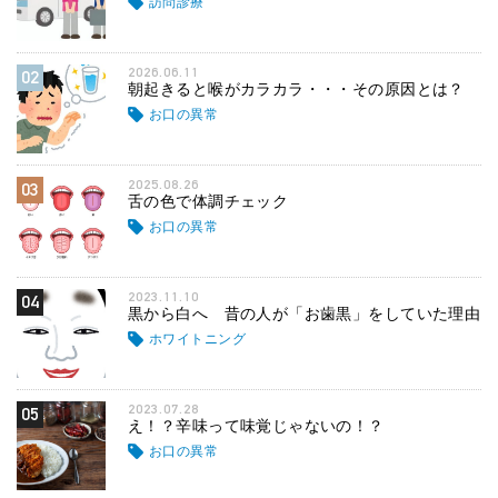
訪問診療
2026.06.11
02
朝起きると喉がカラカラ・・・その原因とは？
お口の異常
2025.08.26
03
舌の色で体調チェック
お口の異常
2023.11.10
04
黒から白へ 昔の人が「お歯黒」をしていた理由
ホワイトニング
2023.07.28
05
え！？辛味って味覚じゃないの！？
お口の異常