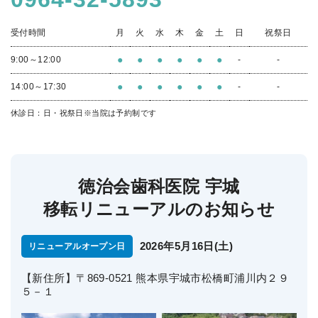
受付時間
月
火
水
木
金
土
日
祝祭日
●
●
●
●
●
●
9:00～12:00
-
-
●
●
●
●
●
●
14:00～17:30
-
-
休診日：日・祝祭日
※当院は予約制です
徳治会歯科医院 宇城
移転リニューアルのお知らせ
2026年5月16日(土)
リニューアルオープン日
【新住所】〒869-0521 熊本県宇城市松橋町浦川内２９
５－１