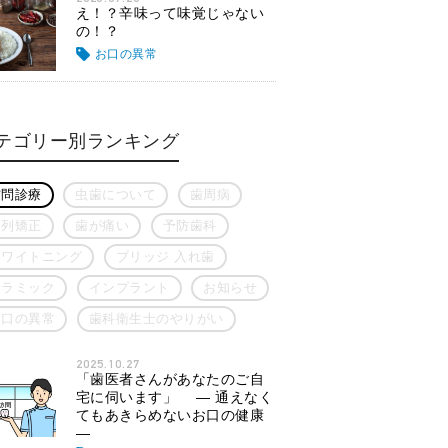
え！？辛味って味覚じゃない
の！？
お口の異常
テゴリー別ランキング
訪問診療
虫歯について
歯周病
歯列矯正
歯が痛い
予防歯科
ホワイトニング
ブリッジ 入れ歯
セラミック
インプラント
お知らせ
お口の異常
歯科衛生士のやりがい
2025.10.27
「歯医者さんがあなたのご自
宅に伺います」 ― 通えなく
てもあきらめないお口の健康
―