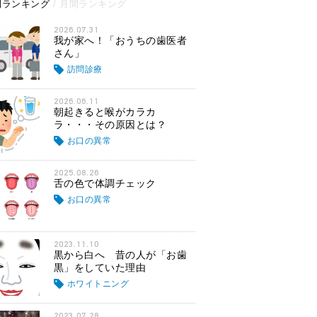
間ランキング
月間ランキング
2026.07.31
我が家へ！「おうちの歯医者
さん」
訪問診療
2026.06.11
朝起きると喉がカラカ
ラ・・・その原因とは？
お口の異常
2025.08.26
舌の色で体調チェック
お口の異常
2023.11.10
黒から白へ 昔の人が「お歯
黒」をしていた理由
ホワイトニング
2023.07.28