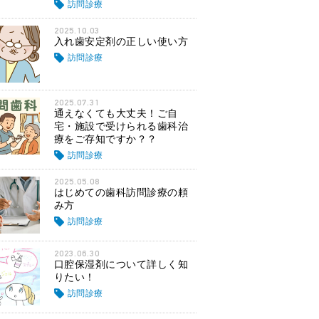
訪問診療
2025.10.03
入れ歯安定剤の正しい使い方
訪問診療
2025.07.31
通えなくても大丈夫！ご自
宅・施設で受けられる歯科治
療をご存知ですか？？
訪問診療
2025.05.08
はじめての歯科訪問診療の頼
み方
訪問診療
2023.06.30
口腔保湿剤について詳しく知
りたい！
訪問診療