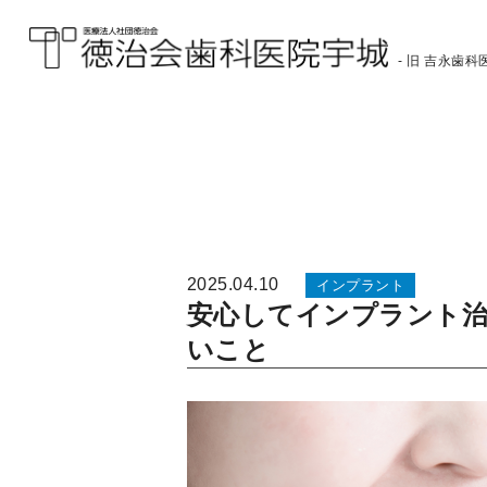
- 旧 吉永歯科医
医療法人社団徳治会
徳治会歯科医院宇城
[旧 吉永歯科医院]｜熊
本県宇城市
2025.04.10
インプラント
安心してインプラント
いこと