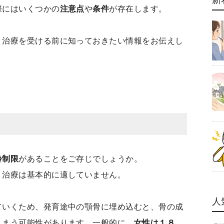
新
際にはいくつかの
注意点
や
条件
が存在します。
、治療を受ける前に知っておきたい情報をお伝えし
いて
齢制限
があることをご存じでしょうか。
ト治療は基本的に適していません。
人
ていくため、発育途中の顎骨に埋め込むと、骨の成
しまう可能性があります。一般的に、
女性は１８