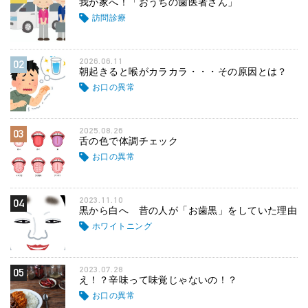
我が家へ！「おうちの歯医者さん」
訪問診療
2026.06.11
02
朝起きると喉がカラカラ・・・その原因とは？
お口の異常
2025.08.26
03
舌の色で体調チェック
お口の異常
2023.11.10
04
黒から白へ 昔の人が「お歯黒」をしていた理由
ホワイトニング
2023.07.28
05
え！？辛味って味覚じゃないの！？
お口の異常