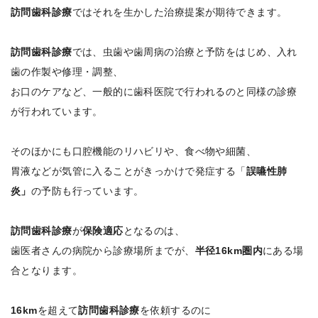
訪問歯科診療
ではそれを生かした治療提案が期待できます。
訪問歯科診療
では、虫歯や歯周病の治療と予防をはじめ、入れ
歯の作製や修理・調整、
お口のケアなど、一般的に歯科医院で行われるのと同様の診療
が行われています。
そのほかにも口腔機能のリハビリや、食べ物や細菌、
胃液などが気管に入ることがきっかけで発症する「
誤嚥性肺
炎」
の予防も行っています。
訪問歯科診療
が
保険適応
となるのは、
歯医者さんの病院から診療場所までが、
半径16km圏内
にある場
合となります。
16km
を超えて
訪問歯科診療
を依頼するのに