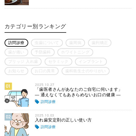
カテゴリー別ランキング
訪問診療
虫歯について
歯周病
歯列矯正
歯が痛い
予防歯科
ホワイトニング
ブリッジ 入れ歯
セラミック
インプラント
お知らせ
お口の異常
歯科衛生士のやりがい
2025.10.27
01
「歯医者さんがあなたのご自宅に伺います」
― 通えなくてもあきらめないお口の健康 ―
訪問診療
2025.10.03
02
入れ歯安定剤の正しい使い方
訪問診療