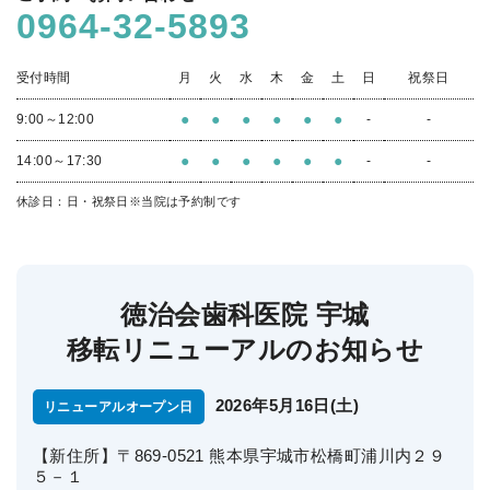
0964-32-5893
受付時間
月
火
水
木
金
土
日
祝祭日
●
●
●
●
●
●
9:00～12:00
-
-
●
●
●
●
●
●
14:00～17:30
-
-
休診日：日・祝祭日
※当院は予約制です
徳治会歯科医院 宇城
移転リニューアルのお知らせ
2026年5月16日(土)
リニューアルオープン日
【新住所】〒869-0521 熊本県宇城市松橋町浦川内２９
５－１