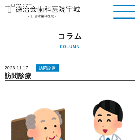
医療法人社団徳治
- 旧 吉永歯科医院 -
会 徳治会歯科医院
コラム
宇城 [旧 吉永歯科
COLUMN
医院]｜熊本県宇城
市
2023.11.17
訪問診療
訪問診療