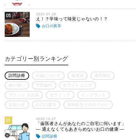
2023.07.28
05
え！？辛味って味覚じゃないの！？
お口の異常
カテゴリー別ランキング
訪問診療
虫歯について
歯周病
歯列矯正
歯が痛い
予防歯科
ホワイトニング
ブリッジ 入れ歯
セラミック
インプラント
お知らせ
お口の異常
歯科衛生士のやりがい
2025.10.27
01
「歯医者さんがあなたのご自宅に伺います」
― 通えなくてもあきらめないお口の健康 ―
訪問診療