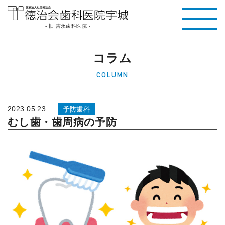
医療法人社団徳治
- 旧 吉永歯科医院 -
会 徳治会歯科医院
コラム
宇城 [旧 吉永歯科
COLUMN
医院]｜熊本県宇城
市
2023.05.23
予防歯科
むし歯・歯周病の予防