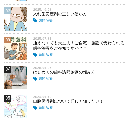
2025.10.03
02
入れ歯安定剤の正しい使い方
訪問診療
2025.07.31
03
通えなくても大丈夫！ご自宅・施設で受けられる
歯科治療をご存知ですか？？
訪問診療
2025.05.08
04
はじめての歯科訪問診療の頼み方
訪問診療
2023.06.30
05
口腔保湿剤について詳しく知りたい！
訪問診療