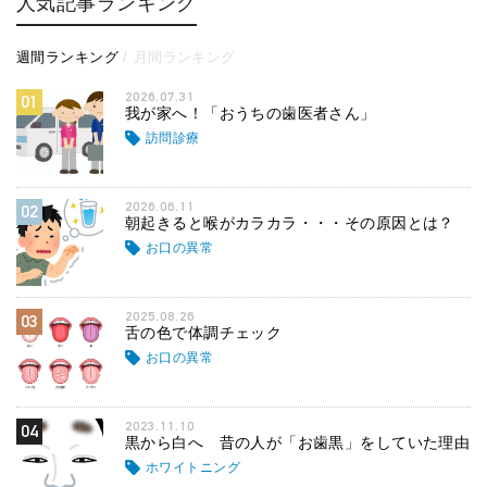
人気記事ランキング
週間ランキング
月間ランキング
2026.07.31
01
我が家へ！「おうちの歯医者さん」
訪問診療
2026.06.11
02
朝起きると喉がカラカラ・・・その原因とは？
お口の異常
2025.08.26
03
舌の色で体調チェック
お口の異常
2023.11.10
04
黒から白へ 昔の人が「お歯黒」をしていた理由
ホワイトニング