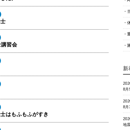
A
工士
士講習会
新
202
8
）
202
8
生士はもふもふがすき
202
地