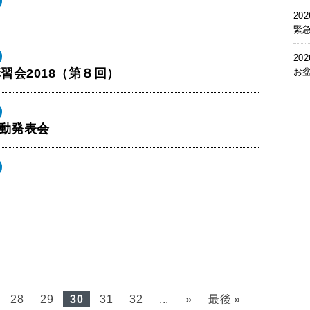
202
緊
202
会2018（第８回）
お
活動発表会
28
29
30
31
32
...
»
最後 »