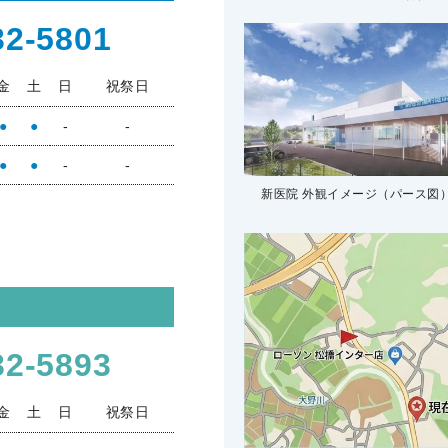
32-5801
金
土
日
祝祭日
●
●
-
-
●
●
-
-
新医院 外観イメージ
（パース図
32-5893
金
土
日
祝祭日