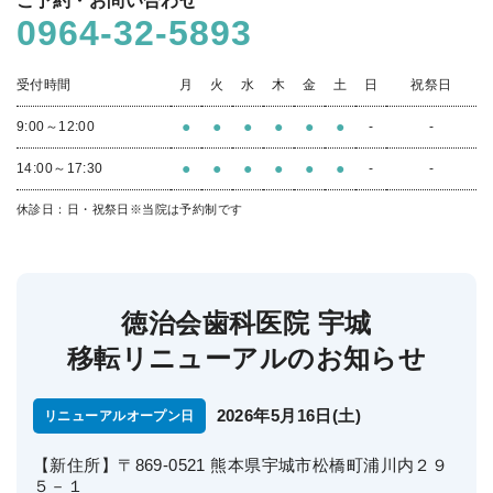
ご予約・お問い合わせ
0964-32-5893
受付時間
月
火
水
木
金
土
日
祝祭日
●
●
●
●
●
●
9:00～12:00
-
-
●
●
●
●
●
●
14:00～17:30
-
-
休診日：日・祝祭日
※当院は予約制です
徳治会歯科医院 宇城
移転リニューアルのお知らせ
2026年5月16日(土)
リニューアルオープン日
【新住所】〒869-0521 熊本県宇城市松橋町浦川内２９
５－１