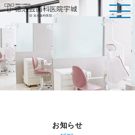
医療法人社団徳治
- 旧 吉永歯科医院 -
会 徳治会歯科医院
宇城 [旧 吉永歯科
医院]｜熊本県宇城
市
お知らせ