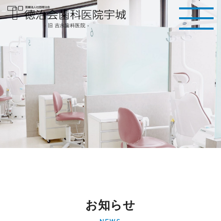
医療法人社団徳治
- 旧 吉永歯科医院 -
会 徳治会歯科医院
宇城 [旧 吉永歯科
医院]｜熊本県宇城
市
お知らせ