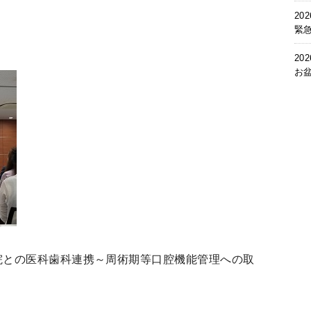
202
緊
202
お
院との医科歯科連携～周術期等口腔機能管理への取