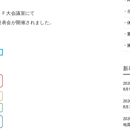
A
下１Ｆ大会議室にて
発表会が開催されました。
新
202
8
202
8
202
地