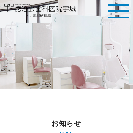
医療法人社団徳治
- 旧 吉永歯科医院 -
会 徳治会歯科医院
宇城 [旧 吉永歯科
医院]｜熊本県宇城
市
お知らせ