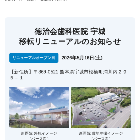
徳治会歯科医院 宇城
移転リニューアルのお知らせ
2026年5月16日(土)
リニューアルオープン日
【新住所】〒869-0521 熊本県宇城市松橋町浦川内２９
５－１
新医院 外観イメージ
新医院 敷地空撮イメージ
（パース図）
（パース図）