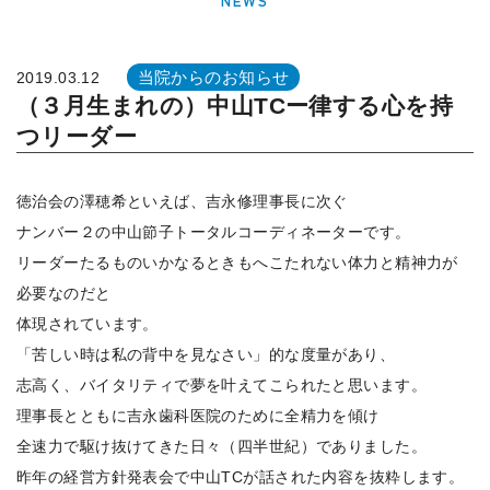
NEWS
当院からのお知らせ
2019.03.12
（３月生まれの）中山TCー律する心を持
つリーダー
徳治会の澤穂希といえば、吉永修理事長に次ぐ
ナンバー２の中山節子トータルコーディネーターです。
リーダーたるものいかなるときもへこたれない体力と精神力が
必要なのだと
体現されています。
「苦しい時は私の背中を見なさい」的な度量があり、
志高く、バイタリティで夢を叶えてこられたと思います。
理事長とともに吉永歯科医院のために全精力を傾け
全速力で駆け抜けてきた日々（四半世紀）でありました。
昨年の経営方針発表会で中山TCが話された内容を抜粋します。