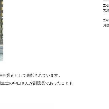
202
緊
202
お
推進事業者として表彰されています。
衛生士の中山さんが副院長であったことも