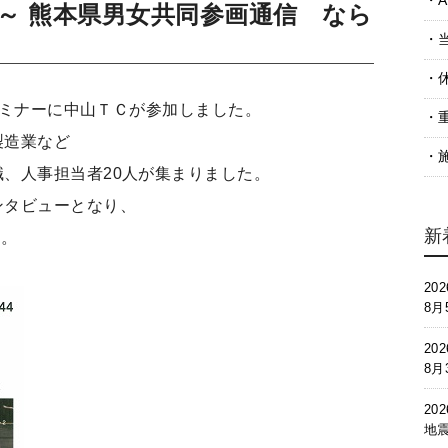
A
～ 熊本県男女共同参画通信 なら
プセミナーに中山ＴＣが参加しました。
製造業など
、人事担当者20人が集まりました。
ンタビューとなり、
新
た。
202
8
202
8
202
地