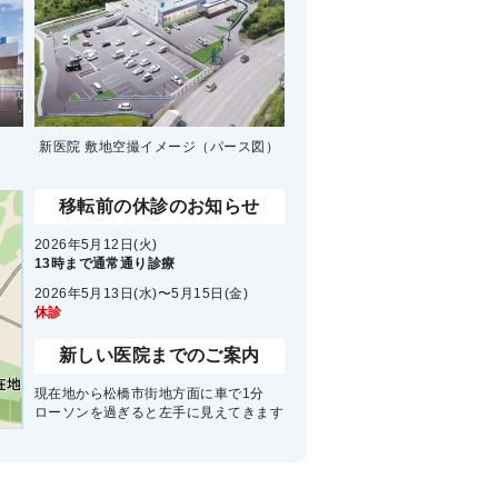
）
新医院 敷地空撮イメージ
（パース図）
移転前の休診のお知らせ
2026年5月12日(火)
13時まで通常通り診療
2026年5月13日(水)〜5月15日(金)
休診
新しい医院までのご案内
現在地から松橋市街地方面に車で1分
ローソンを過ぎると左手に見えてきます