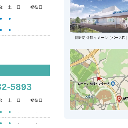
金
土
日
祝祭日
●
●
-
-
●
●
-
-
新医院 外観イメージ
（パース図
32-5893
金
土
日
祝祭日
●
●
-
-
●
●
-
-