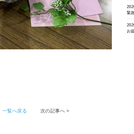
202
緊
202
お
一覧へ戻る
次の記事へ >