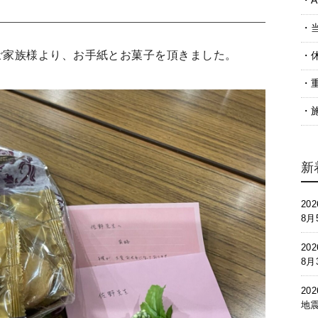
A
。
ご家族様より、お手紙とお菓子を頂きました。
新
202
8
202
8
202
地