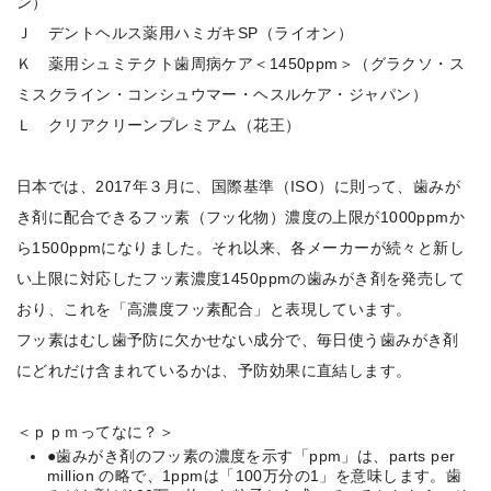
ン）
Ｊ デントヘルス薬用ハミガキSP（ライオン）
Ｋ 薬用シュミテクト歯周病ケア＜1450ppm＞（グラクソ・ス
ミスクライン・コンシュウマー・ヘスルケア・ジャパン）
Ｌ クリアクリーンプレミアム（花王）
日本では、2017年３月に、国際基準（ISO）に則って、歯みが
き剤に配合できるフッ素（フッ化物）濃度の上限が1000ppmか
ら1500ppmになりました。それ以来、各メーカーが続々と新し
い上限に対応したフッ素濃度1450ppmの歯みがき剤を発売して
おり、これを「高濃度フッ素配合」と表現しています。
フッ素はむし歯予防に欠かせない成分で、毎日使う歯みがき剤
にどれだけ含まれているかは、予防効果に直結します。
＜ｐｐｍってなに？＞
●歯みがき剤のフッ素の濃度を示す「ppm」は、parts per
million の略で、1ppmは「100万分の1」を意味します。歯