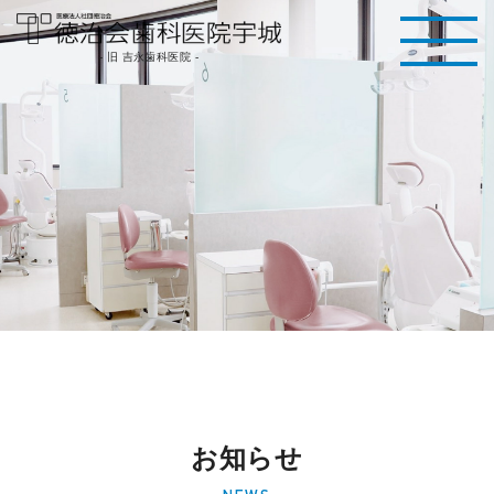
医療法人社団徳治
- 旧 吉永歯科医院 -
会 徳治会歯科医院
宇城 [旧 吉永歯科
医院]｜熊本県宇城
市
お知らせ