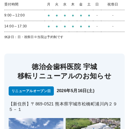
受付時間
月
火
水
木
金
土
日
祝祭日
●
●
●
●
●
●
9:00～12:00
-
-
●
●
●
●
●
●
14:00～17:30
-
-
休診日：日・祝祭日
※当院は予約制です
徳治会歯科医院 宇城
移転リニューアルのお知らせ
2026年5月16日(土)
リニューアルオープン日
【新住所】〒869-0521 熊本県宇城市松橋町浦川内２９
５－１