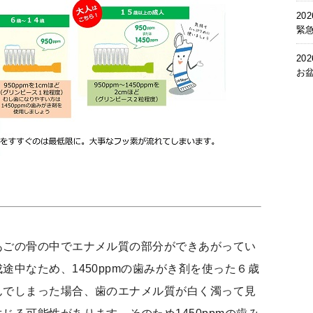
202
緊
202
お
あごの骨の中でエナメル質の部分ができあがってい
途中なため、1450ppmの歯みがき剤を使った６歳
んでしまった場合、歯のエナメル質が白く濁って見