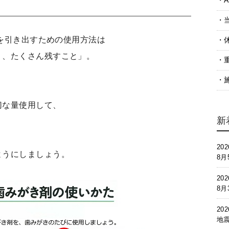
A
果を引き出すための使用方法は
く、たくさん残すこと」。
切な量使用して、
新
202
ようにしましょう。
8
202
8
202
地