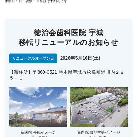
休診日：日・祝祭日
※当院は予約制です
徳治会歯科医院 宇城
移転リニューアルのお知らせ
2026年5月16日(土)
リニューアルオープン日
【新住所】〒869-0521 熊本県宇城市松橋町浦川内２９
５－１
新医院 外観イメージ
新医院 敷地空撮イメージ