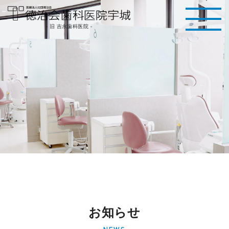
医療法人社団徳治
- 旧 吉永歯科医院 -
会 徳治会歯科医院
宇城 [旧 吉永歯科
医院]｜熊本県宇城
市
お知らせ