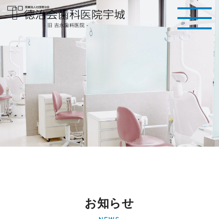
医療法人社団徳治
- 旧 吉永歯科医院 -
会 徳治会歯科医院
宇城 [旧 吉永歯科
医院]｜熊本県宇城
市
お知らせ