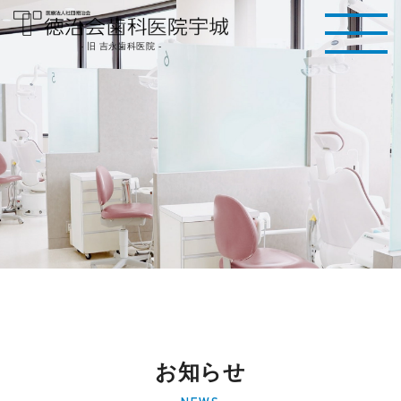
医療法人社団徳治
- 旧 吉永歯科医院 -
会 徳治会歯科医院
宇城 [旧 吉永歯科
医院]｜熊本県宇城
市
お知らせ