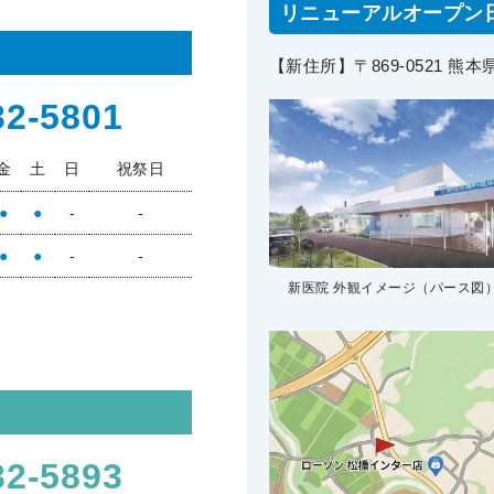
リニューアルオープン
【新住所】〒869-0521 
32-5801
金
土
日
祝祭日
●
●
-
-
●
●
-
-
新医院 外観イメージ
（パース図
32-5893