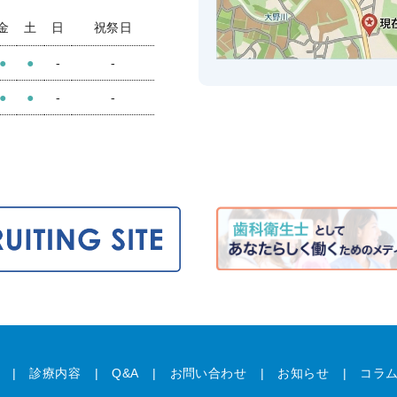
金
土
日
祝祭日
●
●
-
-
●
●
-
-
診療内容
Q&A
お問い合わせ
お知らせ
コラ